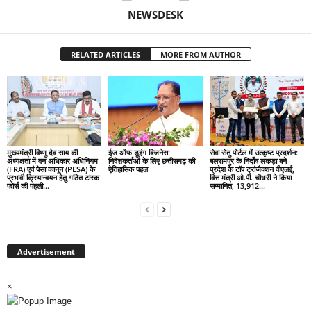
NEWSDESK
RELATED ARTICLES
MORE FROM AUTHOR
मुख्यमंत्री विष्णु देव साय की
ईज ऑफ डूइंग बिजनेस:
सेवा सेतु पोर्टल में उत्कृष्ट प्रदर्शन:
अध्यक्षता में वन अधिकार अधिनियम
निवेशकर्ताओं के लिए छत्तीसगढ़ की
बलरामपुर के निर्दोष लकड़ा बने
(FRA) एवं पेसा कानून (PESA) के
ऐतिहासिक पहल
प्रदेश के टॉप ट्रांजैक्शन वीएलई,
प्रभावी क्रियान्वयन हेतु गठित टास्क
वित्त मंत्री ओ.पी. चौधरी ने किया
फोर्स की पहली...
सम्मानित, 13,912...
Advertisement
×