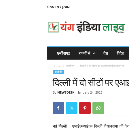
SIGN IN / JOIN
Y
O
U
N
G
I
N
छत्तीसगढ़
राज्यों से
देश
विदेश
D
I
Home
राजनिति
दिल्ली में दो सीटों पर एआईएमआईएम मैदान में
A
राजनिति
L
दिल्ली में दो सीटों पर 
I
V
E
By
NEWSDESK
-
January 24, 2025
नई दिल्ली ।
एआईएमआईएम दिल्ली विधानसभा की केवल 