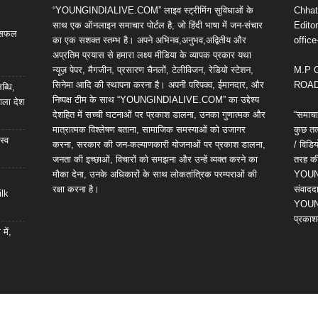
“YOUNGINDIALIVE.COM” लाइव स्ट्रीमिंग सुविधाओं के
Chhatt
साथ एक ऑनलाइन समाचार पोर्टल है, जो हिंदी भाषा में जन-संचार
Editor
ी सफल
का एक सशक्त स्तम्भ है। अपने अभिनव,अनुभव,अद्वितीय और
offic
अप्रतिम प्रयास से हमारा लक्ष्य मीडिया के व्यापक प्रकार यथा
न्यूज़ पेपर, मैगजीन, प्रसारण चैनलों, टेलीविजन, रेडियो स्टेशन,
M.P 
सिनेमा आदि की स्थापना करना है। अपनी परिपक्व, ईमानदार, और
ROAD,
ब्धि,
निष्पक्ष टीम के साथ “YOUNGINDIALIVE.COM” का उद्देश्य
ाला देश
देशहित में सच्ची घटनाओं पर प्रकाश डालना, उनका गुणात्मक और
“समाचा
मात्रात्मक विश्लेषण बताना, सामाजिक समस्याओं को उजागर
कुछ तत्
स्व
करना, सरकार की जन-कल्याणकारी योजनाओं पर प्रकाश डालना,
/ विड
जनता की इच्छाओं, विचारों को समझना और उन्हें व्यक्त करने का
तरह की 
मौका देना, उनके अधिकारों के साथ लोकतांत्रिक परम्पराओं की
YOUNG
रक्षा करना है।
संवाददा
ilk
YOUNG
प्रकाश
में,