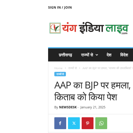
SIGN IN / JOIN
Y
O
U
N
G
I
N
छत्तीसगढ़
राज्यों से
देश
विदेश
D
I
Home
राज्यों से
AAP का BJP पर हमला, ‘भाजपा की उपलब्धियां’ 
A
राज्यों से
L
AAP का BJP पर हमला, ‘
I
V
किताब को किया पेश
E
By
NEWSDESK
-
January 21, 2025