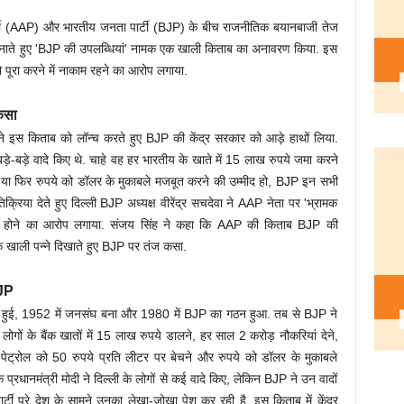
र्टी (AAP) और भारतीय जनता पार्टी (BJP) के बीच राजनीतिक बयानबाजी तेज
ाते हुए 'BJP की उपलब्धियां' नामक एक खाली किताब का अनावरण किया. इस
पूरा करने में नाकाम रहने का आरोप लगाया.
कसा
े इस किताब को लॉन्च करते हुए BJP की केंद्र सरकार को आड़े हाथों लिया.
 बड़े-बड़े वादे किए थे. चाहे वह हर भारतीय के खाते में 15 लाख रुपये जमा करने
हो या फिर रुपये को डॉलर के मुकाबले मजबूत करने की उम्मीद हो, BJP इन सभी
िक्रिया देते हुए दिल्ली BJP अध्यक्ष वीरेंद्र सचदेवा ने AAP नेता पर 'भ्रामक
मिल होने का आरोप लगाया. संजय सिंह ने कहा कि AAP की किताब BJP की
 के खाली पन्ने दिखाते हुए BJP पर तंज कसा.
BJP
 हुई, 1952 में जनसंघ बना और 1980 में BJP का गठन हुआ. तब से BJP ने
ोगों के बैंक खातों में 15 लाख रुपये डालने, हर साल 2 करोड़ नौकरियां देने,
ने, पेट्रोल को 50 रुपये प्रति लीटर पर बेचने और रुपये को डॉलर के मुकाबले
कि प्रधानमंत्री मोदी ने दिल्ली के लोगों से कई वादे किए, लेकिन BJP ने उन वादों
टी पूरे देश के सामने उनका लेखा-जोखा पेश कर रही है. इस किताब में केंद्र