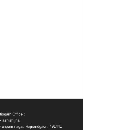
isgarh Office :
- ashish jha
e- anpum nagar, Rajnandgaon, 491441