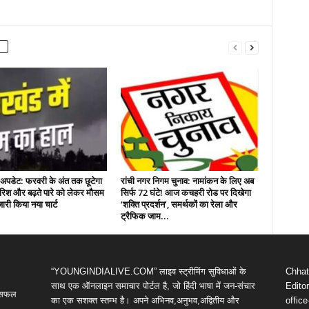
र अपडेट: फरवरी के अंत तक छूटेगा
रांची नगर निगम चुनाव: नामांकन के लिए अब
ारिश और बढ़ते पारे को लेकर मौसम
सिर्फ 72 घंटे! आज कचहरी रोड पर दिखेगा
जारी किया नया चार्ट
‘शक्ति प्रदर्शन’, समर्थकों का रेला और
ट्रैफिक जाम...
“YOUNGINDIALIVE.COM” लाइव स्ट्रीमिंग सुविधाओं के
Chhatt
साथ एक ऑनलाइन समाचार पोर्टल है, जो हिंदी भाषा में जन-संचार
Editor
ी सफल
का एक सशक्त स्तम्भ है। अपने अभिनव,अनुभव,अद्वितीय और
offic