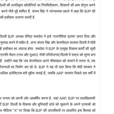
ं दिल्ली की अनधिकृत कॉलोनियों का नियमितीकरण, किसानों की आय दोगुना करने
े जैसे मुद्दे शामिल हैं. संजय सिंह ने व्यंग्यात्मक लहजे में कहा कि BJP की
टी की हकीकत उजागर करती है.
ली BJP अध्यक्ष वीरेंद्र सचदेवा ने इसे 'राजनीतिक ड्रामा' करार दिया और
ाह करने में माहिर है. अगर संजय सिंह और केजरीवाल सरकार दिल्ली में मोदी
उन्हें हकीकत का अंदाजा होता. सचदेवा ने BJP के प्रमुख विकास कार्यों की सूची
वे, प्रगति मैदान टनल और यूआर2 जैसी परियोजनाएं दिल्ली में यात्रा को सुगम बना
हैं. उन्होंने कहा कि जब केजरीवाल अपने शीशमहल को सजाने में व्यस्त थे, तब
योजनाओं का निर्माण कर रहे थे. BJP ने यह भी दावा किया कि मोदी सरकार ने
िक इलेक्ट्रिक बसें मुहैया कराई हैं, जबकि AAP सरकार पिछले दस वर्षों में
द्देश्य जनता को अपनी ओर आकर्षित करना है. जहां AAP, BJP पर वादाखिलाफी
हीं BJP दिल्ली के विकास और बुनियादी ढांचे को सुधारने के अपने प्रयासों को
शल मीडिया "X" पर लिखा कि BJP की उपलब्धियों पर आधारित इस किताब को