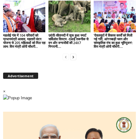
महलोई गांव में 104 परिवारों को
उदंती-सीतानदी में शुरू हुआ स्मार्ट
’देवलसुर्रा में विकास कार्यों को मिली
प्रधानमंत्री आवास, महतारी वंदन
सर्विलांस सिस्टम -एआई तकनीक से
नई गति, आंगनबाड़ी भवन और
योजना से 205 महिलाओं को मिल रहा
वन और वन्यजीवों की 24X7
सांस्कृतिक मंच का हुआ भूमिपूजन’:
लाभ: वित्त मंत्री ओपी चौधरी…
निगरानी….
वित्त मंत्री ओपी चौधरी….
Advertisement
×