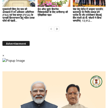
मुख्यमंत्री विष्णु देव साय की
ईज ऑफ डूइंग बिजनेस:
सेवा सेतु पोर्टल में उत्कृष्ट प्रदर्शन:
अध्यक्षता में वन अधिकार अधिनियम
निवेशकर्ताओं के लिए छत्तीसगढ़ की
बलरामपुर के निर्दोष लकड़ा बने
(FRA) एवं पेसा कानून (PESA) के
ऐतिहासिक पहल
प्रदेश के टॉप ट्रांजैक्शन वीएलई,
प्रभावी क्रियान्वयन हेतु गठित टास्क
वित्त मंत्री ओ.पी. चौधरी ने किया
फोर्स की पहली...
सम्मानित, 13,912...
Advertisement
×