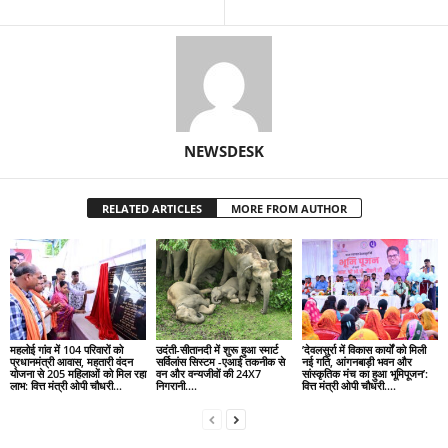
NEWSDESK
RELATED ARTICLES
MORE FROM AUTHOR
महलोई गांव में 104 परिवारों को
उदंती-सीतानदी में शुरू हुआ स्मार्ट
’देवलसुर्रा में विकास कार्यों को मिली
प्रधानमंत्री आवास, महतारी वंदन
सर्विलांस सिस्टम -एआई तकनीक से
नई गति, आंगनबाड़ी भवन और
योजना से 205 महिलाओं को मिल रहा
वन और वन्यजीवों की 24X7
सांस्कृतिक मंच का हुआ भूमिपूजन’:
लाभ: वित्त मंत्री ओपी चौधरी…
निगरानी….
वित्त मंत्री ओपी चौधरी….