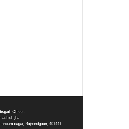
isgarh Office :
- ashish jha
e- anpum nagar, Rajnandgaon, 491441