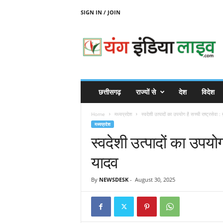
SIGN IN / JOIN
Y
O
U
N
G
I
N
छत्तीसगढ़
राज्यों से
देश
विदेश
D
I
Home
मध्यप्रदेश
स्वदेशी उत्पादों का उपयोग है सच्ची राष्ट्रसेवा : 
A
मध्यप्रदेश
L
स्वदेशी उत्पादों का उपयोग 
I
V
यादव
E
By
NEWSDESK
-
August 30, 2025