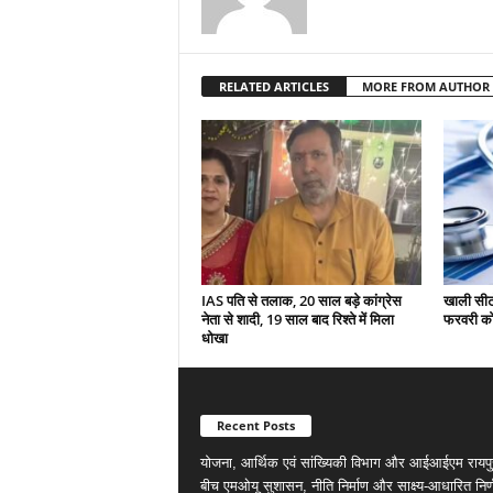
RELATED ARTICLES
MORE FROM AUTHOR
IAS पति से तलाक, 20 साल बड़े कांग्रेस
खाली सीटो
नेता से शादी, 19 साल बाद रिश्ते में मिला
फरवरी को 
धोखा
Recent Posts
योजना, आर्थिक एवं सांख्यिकी विभाग और आईआईएम रायपु
बीच एमओयू सुशासन, नीति निर्माण और साक्ष्य-आधारित निर्