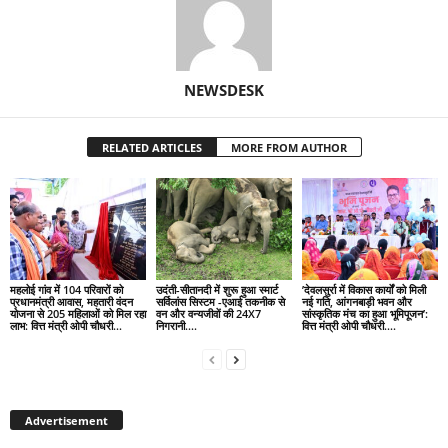
NEWSDESK
RELATED ARTICLES
MORE FROM AUTHOR
महलोई गांव में 104 परिवारों को
उदंती-सीतानदी में शुरू हुआ स्मार्ट
’देवलसुर्रा में विकास कार्यों को मिली
प्रधानमंत्री आवास, महतारी वंदन
सर्विलांस सिस्टम -एआई तकनीक से
नई गति, आंगनबाड़ी भवन और
योजना से 205 महिलाओं को मिल रहा
वन और वन्यजीवों की 24X7
सांस्कृतिक मंच का हुआ भूमिपूजन’:
लाभ: वित्त मंत्री ओपी चौधरी…
निगरानी….
वित्त मंत्री ओपी चौधरी….
Advertisement