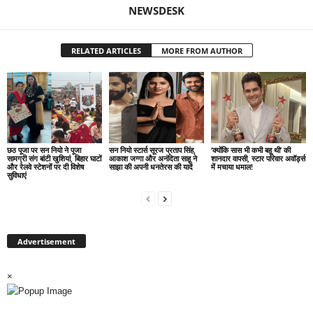
NEWSDESK
RELATED ARTICLES
MORE FROM AUTHOR
छठ पूजा पर सन नियो ने पूजा
सन नियो स्टार्स सूरज प्रताप सिंह,
‘क्योंकि सास भी कभी बहू थी’ की
सामग्री संग बांटी खुशियां, बिहार घाटों
आकाश जग्गा और अनंदिता साहू ने
शानदार वापसी, स्टार परिवार अवॉर्ड्स
और रेलवे स्टेशनों पर दी विशेष
साझा की अपनी धनतेरस की यादें
में मचाया धमाल!
सुविधाएं
Advertisement
×