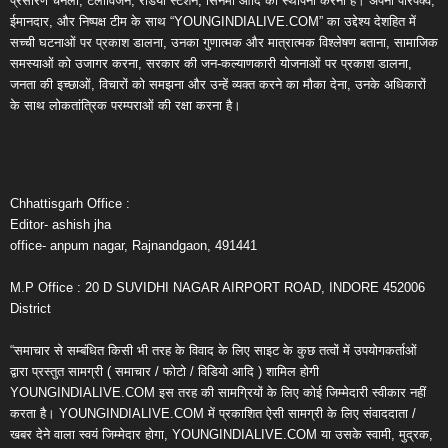
प्रसारण चैनलों, टेलीविजन, रेडियो स्टेशन, सिनेमा आदि की स्थापना करना है। अपनी परिपक्व,
ईमानदार, और निष्पक्ष टीम के साथ “YOUNGINDIALIVE.COM” का उद्देश्य देशहित में
सच्ची घटनाओं पर प्रकाश डालना, उनका गुणात्मक और मात्रात्मक विश्लेषण बताना, सामाजिक
समस्याओं को उजागर करना, सरकार की जन-कल्याणकारी योजनाओं पर प्रकाश डालना,
जनता की इच्छाओं, विचारों को समझना और उन्हें व्यक्त करने का मौका देना, उनके अधिकारों
के साथ लोकतांत्रिक परम्पराओं की रक्षा करना है।
Chhattisgarh Office :
Editor- ashish jha
office- anpum nagar, Rajnandgaon, 491441
M.P Office : 20 D SUVIDHI NAGAR AIRPORT ROAD, INDORE 452006
District
“समाचार से सम्बंधित किसी भी तरह के विवाद के लिए साइट के कुछ तत्वों में उपयोगकर्ताओं
द्वारा प्रस्तुत सामग्री ( समाचार / फोटो / विडियो आदि ) शामिल होगी
YOUNGINDIALIVE.COM इस तरह की सामग्रियों के लिए कोई जिम्मेदारी स्वीकार नहीं
करता है। YOUNGINDIALIVE.COM में प्रकाशित ऐसी सामग्री के लिए संवाददाता /
खबर देने वाला स्वयं जिम्मेदार होगा, YOUNGINDIALIVE.COM या उसके स्वामी, मुद्रक,