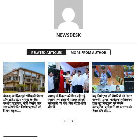
NEWSDESK
RELATED ARTICLES
MORE FROM AUTHOR
योजना, आर्थिक एवं सांख्यिकी विभाग
रायगढ़ में विकास को मिल रही नई
बाढ़ नियंत्रण की तैयारियों को लेकर
और आईआईएम रायपुर के बीच
रफ्तार, हर क्षेत्र में मजबूत हो रही
राष्ट्रीय आपदा प्रबंधन प्राधिकरण
एमओयू सुशासन, नीति निर्माण और
सुविधाओं की नींव: वित्त मंत्री ओपी
द्वारा बाढ़ नियंत्रण को लेकर
साक्ष्य-आधारित निर्णय प्रणाली को
चौधरी……
कान्फ्रेंस, प्रदेश में 18 अगस्त को
मिलेगा बढ़ावा….
टेबल टॉप और...