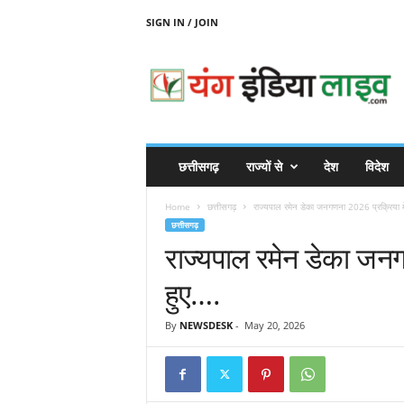
SIGN IN / JOIN
Y
O
U
N
G
I
N
छत्तीसगढ़
राज्यों से
देश
विदेश
D
I
Home
छत्तीसगढ़
राज्यपाल रमेन डेका जनगणना 2026 प्रक्रिया मे
A
छत्तीसगढ़
L
राज्यपाल रमेन डेका जनग
I
V
हुए….
E
By
NEWSDESK
-
May 20, 2026