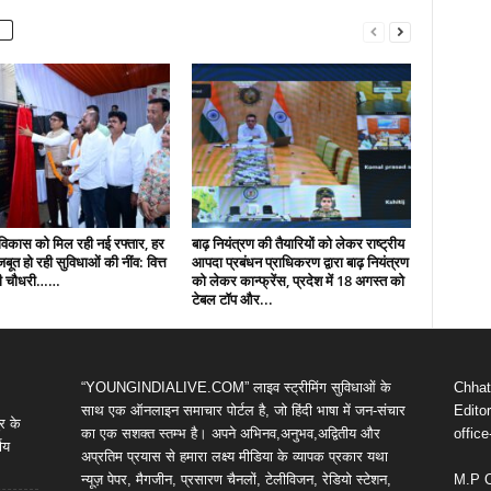
ं विकास को मिल रही नई रफ्तार, हर
बाढ़ नियंत्रण की तैयारियों को लेकर राष्ट्रीय
 मजबूत हो रही सुविधाओं की नींव: वित्त
आपदा प्रबंधन प्राधिकरण द्वारा बाढ़ नियंत्रण
पी चौधरी……
को लेकर कान्फ्रेंस, प्रदेश में 18 अगस्त को
टेबल टॉप और...
“YOUNGINDIALIVE.COM” लाइव स्ट्रीमिंग सुविधाओं के
Chhatt
साथ एक ऑनलाइन समाचार पोर्टल है, जो हिंदी भाषा में जन-संचार
Editor
र के
का एक सशक्त स्तम्भ है। अपने अभिनव,अनुभव,अद्वितीय और
offic
णय
अप्रतिम प्रयास से हमारा लक्ष्य मीडिया के व्यापक प्रकार यथा
न्यूज़ पेपर, मैगजीन, प्रसारण चैनलों, टेलीविजन, रेडियो स्टेशन,
M.P 