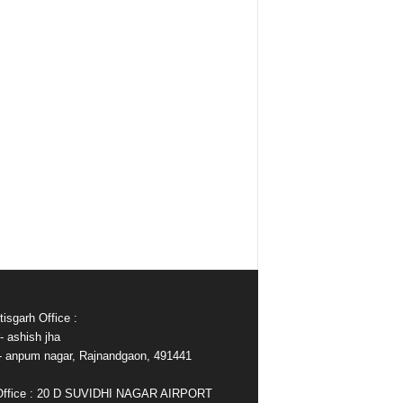
isgarh Office :
- ashish jha
e- anpum nagar, Rajnandgaon, 491441
Office : 20 D SUVIDHI NAGAR AIRPORT