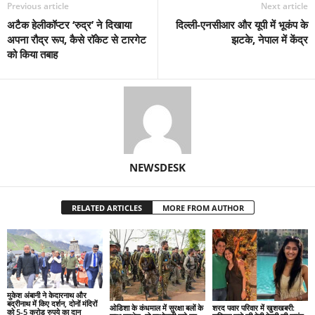
Previous article
Next article
अटैक हेलीकॉप्टर ‘रुद्र’ ने दिखाया
दिल्ली-एनसीआर और यूपी में भूकंप के
अपना रौद्र रूप, कैसे रॉकेट से टारगेट
झटके, नेपाल में केंद्र
को किया तबाह
NEWSDESK
RELATED ARTICLES
MORE FROM AUTHOR
मुकेश अंबानी ने केदारनाथ और
बद्रीनाथ में किए दर्शन, दोनों मंदिरों
ओडिशा के कंधमाल में सुरक्षा बलों के
शरद पवार परिवार में खुशखबरी:
को 5-5 करोड़ रुपये का दान