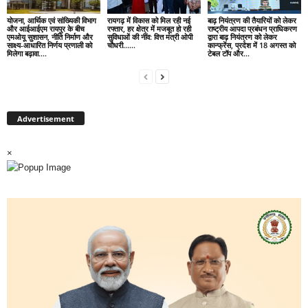
योजना, आर्थिक एवं सांख्यिकी विभाग
रायगढ़ में विकास को मिल रही नई
बाढ़ नियंत्रण की तैयारियों को लेकर
और आईआईएम रायपुर के बीच
रफ्तार, हर क्षेत्र में मजबूत हो रही
राष्ट्रीय आपदा प्रबंधन प्राधिकरण
एमओयू सुशासन, नीति निर्माण और
सुविधाओं की नींव: वित्त मंत्री ओपी
द्वारा बाढ़ नियंत्रण को लेकर
साक्ष्य-आधारित निर्णय प्रणाली को
चौधरी……
कान्फ्रेंस, प्रदेश में 18 अगस्त को
मिलेगा बढ़ावा….
टेबल टॉप और...
Advertisement
×