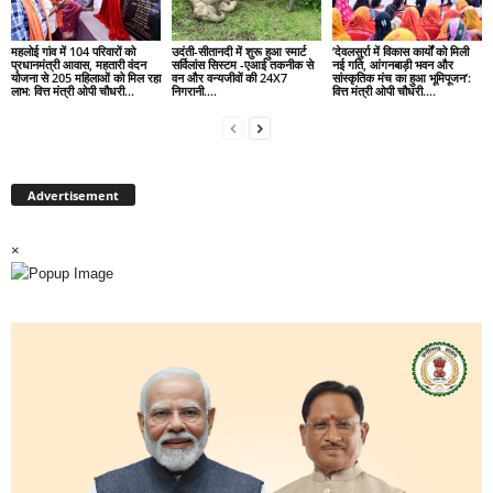
महलोई गांव में 104 परिवारों को
उदंती-सीतानदी में शुरू हुआ स्मार्ट
’देवलसुर्रा में विकास कार्यों को मिली
प्रधानमंत्री आवास, महतारी वंदन
सर्विलांस सिस्टम -एआई तकनीक से
नई गति, आंगनबाड़ी भवन और
योजना से 205 महिलाओं को मिल रहा
वन और वन्यजीवों की 24X7
सांस्कृतिक मंच का हुआ भूमिपूजन’:
लाभ: वित्त मंत्री ओपी चौधरी…
निगरानी….
वित्त मंत्री ओपी चौधरी….
Advertisement
×