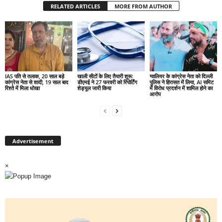
RELATED ARTICLES
MORE FROM AUTHOR
IAS पति से तलाक, 20 साल बड़े
खाली सीटों के लिए तैयारी शुरू:
ग्वालियर के कांग्रेस नेता को दिल्ली
कांग्रेस नेता से शादी, 19 साल बाद
डीएमई ने 27 फरवरी को रिपोर्टिंग
पुलिस ने हिरासत में लिया, AI समिट
रिश्ते में मिला धोखा
शेड्यूल जारी किया
में विरोध प्रदर्शन में शामिल होने का
आरोप
Advertisement
×