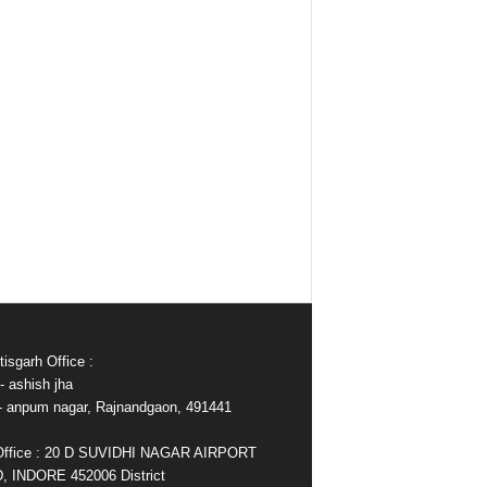
isgarh Office :
- ashish jha
e- anpum nagar, Rajnandgaon, 491441
Office : 20 D SUVIDHI NAGAR AIRPORT
 INDORE 452006 District