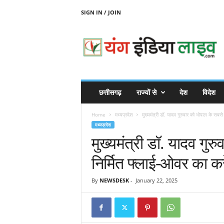
SIGN IN / JOIN
Y
O
U
N
G
I
N
छत्तीसगढ़
राज्यों से
देश
विदेश
D
I
Home
मध्यप्रदेश
मुख्यमंत्री डॉ. यादव गुरुवार को भोपाल के सबसे
A
मध्यप्रदेश
L
मुख्यमंत्री डॉ. यादव गु
I
V
निर्मित फ्लाई-ओवर का कर
E
By
NEWSDESK
-
January 22, 2025