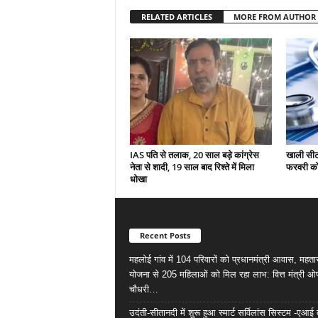
RELATED ARTICLES
MORE FROM AUTHOR
IAS पति से तलाक, 20 साल बड़े कांग्रेस
खाली सीटो
नेता से शादी, 19 साल बाद रिश्ते में मिला
फरवरी को 
धोखा
Recent Posts
महलोई गांव में 104 परिवारों को प्रधानमंत्री आवास, महता
योजना से 205 महिलाओं को मिल रहा लाभ: वित्त मंत्री ओ
चौधरी…
उदंती-सीतानदी में शुरू हुआ स्मार्ट सर्विलांस सिस्टम -ए