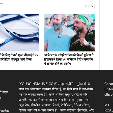
ं के लिए तैयारी शुरू: डीएमई ने 27
ग्वालियर के कांग्रेस नेता को दिल्ली पुलिस ने
रिपोर्टिंग शेड्यूल जारी किया
हिरासत में लिया, AI समिट में विरोध प्रदर्शन
में शामिल होने का आरोप
“YOUNGINDIALIVE.COM” लाइव स्ट्रीमिंग सुविधाओं के
Chhatt
साथ एक ऑनलाइन समाचार पोर्टल है, जो हिंदी भाषा में जन-संचार
Editor
री वंदन
का एक सशक्त स्तम्भ है। अपने अभिनव,अनुभव,अद्वितीय और
offic
पी
अप्रतिम प्रयास से हमारा लक्ष्य मीडिया के व्यापक प्रकार यथा
न्यूज़ पेपर, मैगजीन, प्रसारण चैनलों, टेलीविजन, रेडियो स्टेशन,
M.P 
सिनेमा आदि की स्थापना करना है। अपनी परिपक्व, ईमानदार, और
ROAD,
आई तकनीक