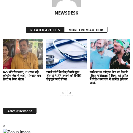
NEWSDESK
RELATED ARTICLES
MORE FROM AUTHOR
IAS पति से तलाक, 20 साल बड़े
खाली सीटों के लिए तैयारी शुरू:
ग्वालियर के कांग्रेस नेता को दिल्ली
कांग्रेस नेता से शादी, 19 साल बाद
डीएमई ने 27 फरवरी को रिपोर्टिंग
पुलिस ने हिरासत में लिया, AI समिट
रिश्ते में मिला धोखा
शेड्यूल जारी किया
में विरोध प्रदर्शन में शामिल होने का
आरोप
Advertisement
×