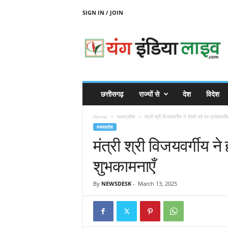
SIGN IN / JOIN
Y
O
U
N
G
I
N
छत्तीसगढ़
राज्यों से
देश
विदेश
D
I
Home
मध्यप्रदेश
मंत्री श्री विजयवर्गीय ने होली पर्व पर प्रदेशवास
A
मध्यप्रदेश
L
मंत्री श्री विजयवर्गीय ने
I
V
शुभकामनाएँ
E
By
NEWSDESK
-
March 13, 2025