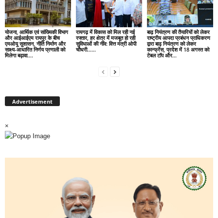
योजना, आर्थिक एवं सांख्यिकी विभाग
रायगढ़ में विकास को मिल रही नई
बाढ़ नियंत्रण की तैयारियों को लेकर
और आईआईएम रायपुर के बीच
रफ्तार, हर क्षेत्र में मजबूत हो रही
राष्ट्रीय आपदा प्रबंधन प्राधिकरण
एमओयू सुशासन, नीति निर्माण और
सुविधाओं की नींव: वित्त मंत्री ओपी
द्वारा बाढ़ नियंत्रण को लेकर
साक्ष्य-आधारित निर्णय प्रणाली को
चौधरी……
कान्फ्रेंस, प्रदेश में 18 अगस्त को
मिलेगा बढ़ावा….
टेबल टॉप और...
Advertisement
×