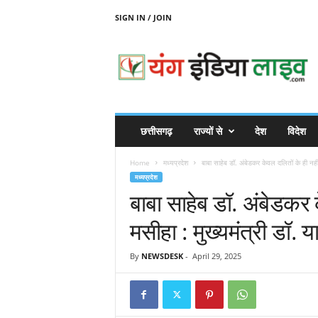
SIGN IN / JOIN
Y
O
U
N
G
I
N
छत्तीसगढ़
राज्यों से
देश
विदेश
D
I
Home
मध्यप्रदेश
बाबा साहेब डॉ. अंबेडकर केवल दलितों के ही नहीं स
A
मध्यप्रदेश
L
बाबा साहेब डॉ. अंबेडकर क
I
V
मसीहा : मुख्यमंत्री डॉ. 
E
By
NEWSDESK
-
April 29, 2025