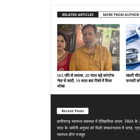
RELATED ARTICLES
MORE FROM AUTHOR
IAS पति से तलाक, 20 साल बड़े कांग्रेस
खाली सीटो
नेता से शादी, 19 साल बाद रिश्ते में मिला
फरवरी को 
धोखा
Recent Posts
छत्तीसगढ़ स्वास्थ्य व्यवस्था में ऐतिहासिक कदम: RMA के
साल के जमीनी अनुभव को मिली संचालनालय में जगह, ग्र
स्वास्थ्य होगा मजबूत