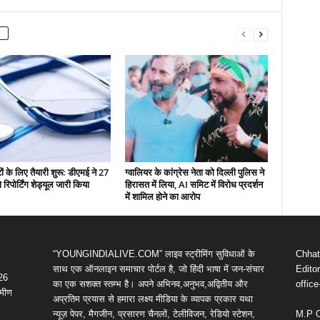
ं के लिए तैयारी शुरू: डीएमई ने 27
ग्वालियर के कांग्रेस नेता को दिल्ली पुलिस ने
रिपोर्टिंग शेड्यूल जारी किया
हिरासत में लिया, AI समिट में विरोध प्रदर्शन
में शामिल होने का आरोप
“YOUNGINDIALIVE.COM” लाइव स्ट्रीमिंग सुविधाओं के
Chhatt
साथ एक ऑनलाइन समाचार पोर्टल है, जो हिंदी भाषा में जन-संचार
Editor
 26
का एक सशक्त स्तम्भ है। अपने अभिनव,अनुभव,अद्वितीय और
offic
ामीण
अप्रतिम प्रयास से हमारा लक्ष्य मीडिया के व्यापक प्रकार यथा
न्यूज़ पेपर, मैगजीन, प्रसारण चैनलों, टेलीविजन, रेडियो स्टेशन,
M.P 