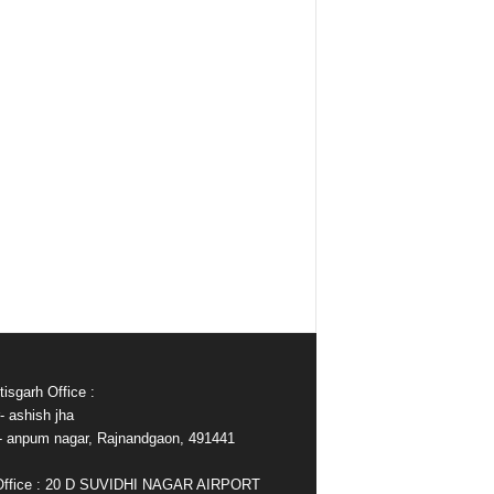
isgarh Office :
- ashish jha
e- anpum nagar, Rajnandgaon, 491441
Office : 20 D SUVIDHI NAGAR AIRPORT