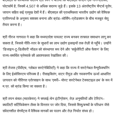
बीएसएल के संस्थापक सदस्य श्री रमन ने बताया कि बीएसएल संगठन एक नॉन-प्रॉफिट
प्लेटफॉर्म है, जिसमें 4,507 से अधिक सदस्य जुड़े हैं। इसके 13 अंतर्राष्ट्रीय चैप्टर्स यूरोप,
जापान सहित कई प्रमुख देशों में हैं। बीएसएल की प्राथमिकता भारतीय उद्योग को वैश्विक
प्रतिस्पर्धा के अनुरूप सशक्त बनाना और ब्रांड–सोर्सिंग–प्रोडक्शन के बीच मजबूत सेतु
तैयार करना है।
श्री नीरज नागपाल ने कहा कि मध्यप्रदेश पायलट राज्य बनकर तत्काल समाधान लागू कर
सकता है, जिससे नीति-स्तर के सुधारों का लाभ उद्योग इकाइयों तक तेज़ी से पहुँचे। उन्होंने
‘डिजाइन-टू-डिलीवरी’ मॉडल को संस्थागत रूप देने और ‘सर्कुलैरिटी ऑफ फैशन’ के लिए
राज्य-समर्थित फ्रेमवर्क की आवश्यकता रेखांकित की।
श्री तेजस (पीवीएच, ग्लोबल सस्टेनेबिलिटी) ने कहा कि राज्य में सस्टेनेबल मैन्युफैक्चरिंग
के लिए ईकोसिस्टम परिपक्व है। रीसाइक्लिंग, वाटर रीयूज़ और नवकरणीय ऊर्जा आधारित
उत्पादन को नीतिगत प्रोत्साहन के साथ ‘एमपी– मोस्ट सस्टेनेबल टेक्सटाइल हब’ के रूप में
म.प्र. को ब्रांड किया जा सकता है।
श्री तपन बंसल (मदरकेयर) ने सप्लाई-चेन इंटीग्रेशन, तेज़ अनुमतियों और टेस्टिंग–
क्वालिटी सर्टिफिकेशन लैब्स के विस्तार पर जोर दिया, जिससे शिशु/बच्चों के परिधान जैसे
संवेदनशील सेगमेंट्स में वैश्विक मानकों का पालन और तेज़ निर्यात संभव हो।