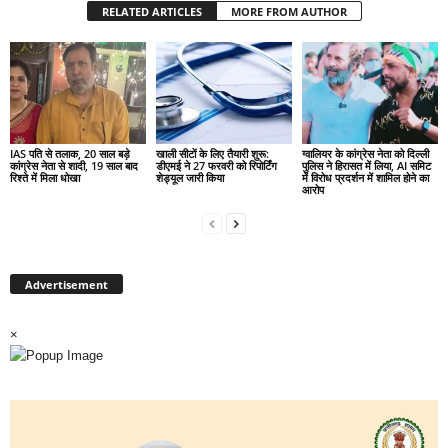
RELATED ARTICLES
MORE FROM AUTHOR
IAS पति से तलाक, 20 साल बड़े
खाली सीटों के लिए तैयारी शुरू:
ग्वालियर के कांग्रेस नेता को दिल्ली
कांग्रेस नेता से शादी, 19 साल बाद
डीएमई ने 27 फरवरी को रिपोर्टिंग
पुलिस ने हिरासत में लिया, AI समिट
रिश्ते में मिला धोखा
शेड्यूल जारी किया
में विरोध प्रदर्शन में शामिल होने का
आरोप
Advertisement
×