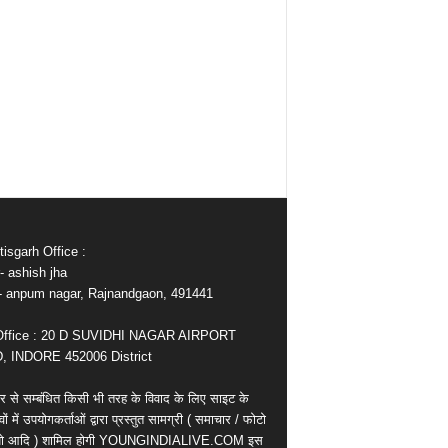
isgarh Office :
- ashish jha
e- anpum nagar, Rajnandgaon, 491441
Office : 20 D SUVIDHI NAGAR AIRPORT
 INDORE 452006 District
र से सम्बंधित किसी भी तरह के विवाद के लिए साइट के
वों में उपयोगकर्ताओं द्वारा प्रस्तुत सामग्री ( समाचार / फोटो
ियो आदि ) शामिल होगी YOUNGINDIALIVE.COM इस