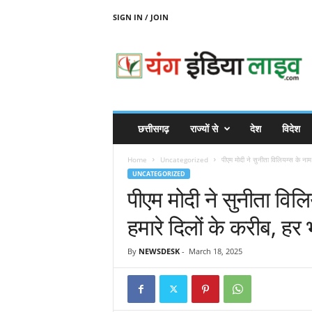
SIGN IN / JOIN
Y
O
U
N
G
I
N
छत्तीसगढ़
राज्यों से
देश
विदेश
D
I
Home
Uncategorized
पीएम मोदी ने सुनीता विलियम्स के नाम
A
UNCATEGORIZED
L
पीएम मोदी ने सुनीता विल
I
V
हमारे दिलों के करीब, हर
E
By
NEWSDESK
-
March 18, 2025