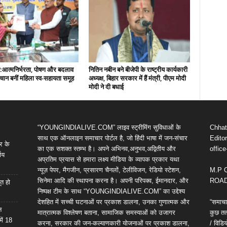
ख:आत्मनिर्भरता, पोषण और बदलाव
नितिन नबीन बने बीजेपी के राष्ट्रीय कार्यकारी
ान बनीं महिला स्व-सहायता समूह
अध्यक्ष, बिहार सरकार में हैं मंत्री, पीएम मोदी
मोदी ने दी बधाई
“YOUNGINDIALIVE.COM” लाइव स्ट्रीमिंग सुविधाओं के
Chhatt
साथ एक ऑनलाइन समाचार पोर्टल है, जो हिंदी भाषा में जन-संचार
Editor
र के
का एक सशक्त स्तम्भ है। अपने अभिनव,अनुभव,अद्वितीय और
offic
णय
अप्रतिम प्रयास से हमारा लक्ष्य मीडिया के व्यापक प्रकार यथा
न्यूज़ पेपर, मैगजीन, प्रसारण चैनलों, टेलीविजन, रेडियो स्टेशन,
M.P 
सिनेमा आदि की स्थापना करना है। अपनी परिपक्व, ईमानदार, और
ROAD,
ूत हो
निष्पक्ष टीम के साथ “YOUNGINDIALIVE.COM” का उद्देश्य
देशहित में सच्ची घटनाओं पर प्रकाश डालना, उनका गुणात्मक और
“समाचा
न
मात्रात्मक विश्लेषण बताना, सामाजिक समस्याओं को उजागर
कुछ तत्
में 18
करना, सरकार की जन-कल्याणकारी योजनाओं पर प्रकाश डालना,
/ विड