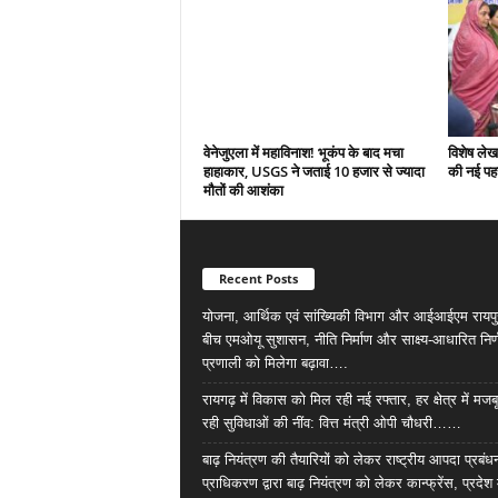
वेनेजुएला में महाविनाश! भूकंप के बाद मचा
विशेष ले
हाहाकार, USGS ने जताई 10 हजार से ज्यादा
की नई पहच
मौतों की आशंका
Recent Posts
योजना, आर्थिक एवं सांख्यिकी विभाग और आईआईएम रायपु
बीच एमओयू सुशासन, नीति निर्माण और साक्ष्य-आधारित निर्
प्रणाली को मिलेगा बढ़ावा….
रायगढ़ में विकास को मिल रही नई रफ्तार, हर क्षेत्र में मजब
रही सुविधाओं की नींव: वित्त मंत्री ओपी चौधरी……
बाढ़ नियंत्रण की तैयारियों को लेकर राष्ट्रीय आपदा प्रबंध
प्राधिकरण द्वारा बाढ़ नियंत्रण को लेकर कान्फ्रेंस, प्रदेश 