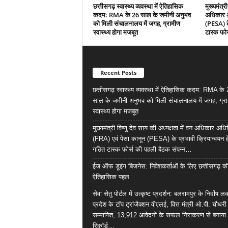
छत्तीसगढ़ स्वास्थ्य व्यवस्था में ऐतिहासिक
मुख्यमंत्री
कदम: RMA के 26 साल के जमीनी अनुभव
अधिकार अ
को मिली संचालनालय में जगह, ग्रामीण
(PESA) के
स्वास्थ्य होगा मजबूत
टास्क फोर
Recent Posts
छत्तीसगढ़ स्वास्थ्य व्यवस्था में ऐतिहासिक कदम: RMA के
साल के जमीनी अनुभव को मिली संचालनालय में जगह, ग्र
स्वास्थ्य होगा मजबूत
मुख्यमंत्री विष्णु देव साय की अध्यक्षता में वन अधिकार अध
(FRA) एवं पेसा कानून (PESA) के प्रभावी क्रियान्वयन हे
गठित टास्क फोर्स की पहली बैठक संपन्न…
ईज ऑफ डूइंग बिजनेस: निवेशकर्ताओं के लिए छत्तीसगढ़ क
ऐतिहासिक पहल
सेवा सेतु पोर्टल में उत्कृष्ट प्रदर्शन: बलरामपुर के निर्दोष ल
प्रदेश के टॉप ट्रांजैक्शन वीएलई, वित्त मंत्री ओ.पी. चौधरी
सम्मानित, 13,912 आवेदनों के सफल निराकरण से बनाया
रिकॉर्ड…