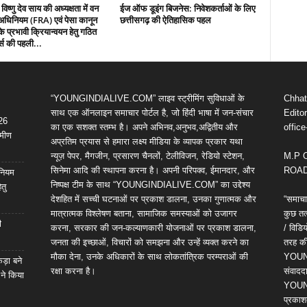
 विष्णु देव साय की अध्यक्षता में वन
ईज ऑफ डूइंग बिजनेस: निवेशकर्ताओं के लिए
धिनियम (FRA) एवं पेसा कानून
छत्तीसगढ़ की ऐतिहासिक पहल
 प्रभावी क्रियान्वयन हेतु गठित
्स की पहली...
“YOUNGINDIALIVE.COM” लाइव स्ट्रीमिंग सुविधाओं के
Chhatt
साथ एक ऑनलाइन समाचार पोर्टल है, जो हिंदी भाषा में जन-संचार
Editor
 26
का एक सशक्त स्तम्भ है। अपने अभिनव,अनुभव,अद्वितीय और
offic
ामीण
अप्रतिम प्रयास से हमारा लक्ष्य मीडिया के व्यापक प्रकार यथा
न्यूज़ पेपर, मैगजीन, प्रसारण चैनलों, टेलीविजन, रेडियो स्टेशन,
M.P 
सिनेमा आदि की स्थापना करना है। अपनी परिपक्व, ईमानदार, और
ROAD,
िनियम
निष्पक्ष टीम के साथ “YOUNGINDIALIVE.COM” का उद्देश्य
तु
देशहित में सच्ची घटनाओं पर प्रकाश डालना, उनका गुणात्मक और
“समाचा
मात्रात्मक विश्लेषण बताना, सामाजिक समस्याओं को उजागर
कुछ तत्
ी
करना, सरकार की जन-कल्याणकारी योजनाओं पर प्रकाश डालना,
/ विड
जनता की इच्छाओं, विचारों को समझना और उन्हें व्यक्त करने का
तरह की 
मौका देना, उनके अधिकारों के साथ लोकतांत्रिक परम्पराओं की
YOUNG
कड़ा बने
रक्षा करना है।
संवाददा
 ने किया
YOUNG
प्रकाश