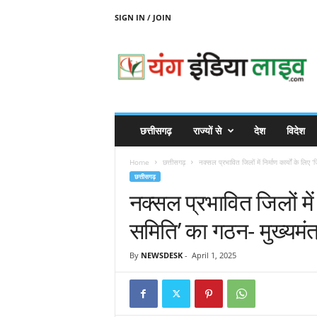
SIGN IN / JOIN
Y
O
U
N
G
I
N
छत्तीसगढ़
राज्यों से
देश
विदेश
D
I
Home
छत्तीसगढ़
नक्सल प्रभावित जिलों में निर्माण कार्यों के लिए ‘
A
छत्तीसगढ़
L
नक्सल प्रभावित जिलों में न
I
V
समिति’ का गठन- मुख्यमंत्र
E
By
NEWSDESK
-
April 1, 2025