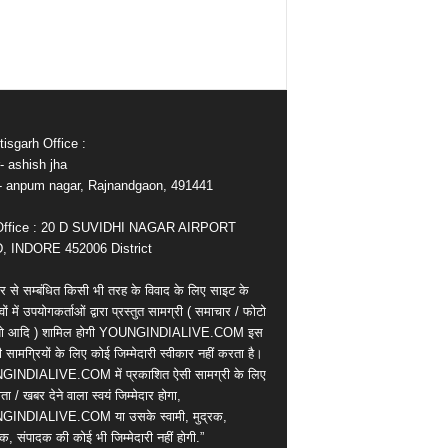
isgarh Office :
- ashish jha
e- anpum nagar, Rajnandgaon, 491441
Office : 20 D SUVIDHI NAGAR AIRPORT
 INDORE 452006 District
र से सम्बंधित किसी भी तरह के विवाद के लिए साइट के
वों में उपयोगकर्ताओं द्वारा प्रस्तुत सामग्री ( समाचार / फोटो
ियो आदि ) शामिल होगी YOUNGINDIALIVE.COM इस
सामग्रियों के लिए कोई जिम्मेदारी स्वीकार नहीं करता है।
INDIALIVE.COM में प्रकाशित ऐसी सामग्री के लिए
ता / खबर देने वाला स्वयं जिम्मेदार होगा,
INDIALIVE.COM या उसके स्वामी, मुद्रक,
क, संपादक की कोई भी जिम्मेदारी नहीं होगी.”