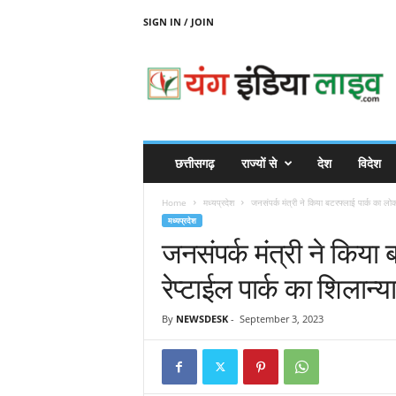
SIGN IN / JOIN
Y
O
U
N
G
I
N
छत्तीसगढ़
राज्यों से
देश
विदेश
D
I
Home
मध्यप्रदेश
जनसंपर्क मंत्री ने किया बटरफ्लाई पार्क का लोका
A
मध्यप्रदेश
L
जनसंपर्क मंत्री ने किया 
I
V
रेप्टाईल पार्क का शिलान्य
E
By
NEWSDESK
-
September 3, 2023