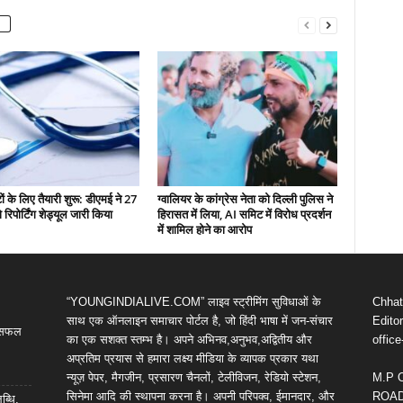
ं के लिए तैयारी शुरू: डीएमई ने 27
ग्वालियर के कांग्रेस नेता को दिल्ली पुलिस ने
रिपोर्टिंग शेड्यूल जारी किया
हिरासत में लिया, AI समिट में विरोध प्रदर्शन
में शामिल होने का आरोप
“YOUNGINDIALIVE.COM” लाइव स्ट्रीमिंग सुविधाओं के
Chhatt
साथ एक ऑनलाइन समाचार पोर्टल है, जो हिंदी भाषा में जन-संचार
Editor
ी सफल
का एक सशक्त स्तम्भ है। अपने अभिनव,अनुभव,अद्वितीय और
offic
अप्रतिम प्रयास से हमारा लक्ष्य मीडिया के व्यापक प्रकार यथा
न्यूज़ पेपर, मैगजीन, प्रसारण चैनलों, टेलीविजन, रेडियो स्टेशन,
M.P 
सिनेमा आदि की स्थापना करना है। अपनी परिपक्व, ईमानदार, और
ROAD,
ब्धि,