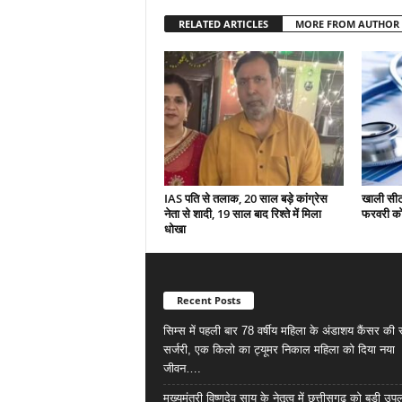
RELATED ARTICLES
MORE FROM AUTHOR
IAS पति से तलाक, 20 साल बड़े कांग्रेस
खाली सीटो
नेता से शादी, 19 साल बाद रिश्ते में मिला
फरवरी को 
धोखा
Recent Posts
सिम्स में पहली बार 78 वर्षीय महिला के अंडाशय कैंसर क
सर्जरी, एक किलो का ट्यूमर निकाल महिला को दिया नया
जीवन….
मुख्यमंत्री विष्णुदेव साय के नेतृत्व में छत्तीसगढ़ को बड़ी उपल