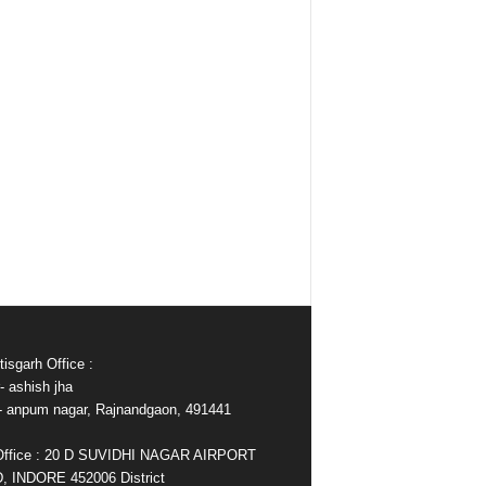
isgarh Office :
- ashish jha
e- anpum nagar, Rajnandgaon, 491441
Office : 20 D SUVIDHI NAGAR AIRPORT
 INDORE 452006 District