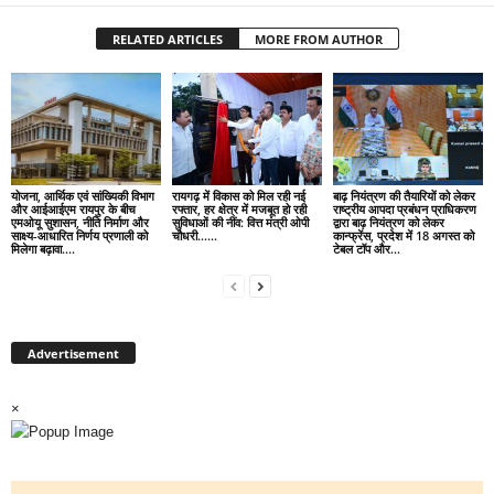
RELATED ARTICLES
MORE FROM AUTHOR
योजना, आर्थिक एवं सांख्यिकी विभाग
रायगढ़ में विकास को मिल रही नई
बाढ़ नियंत्रण की तैयारियों को लेकर
और आईआईएम रायपुर के बीच
रफ्तार, हर क्षेत्र में मजबूत हो रही
राष्ट्रीय आपदा प्रबंधन प्राधिकरण
एमओयू सुशासन, नीति निर्माण और
सुविधाओं की नींव: वित्त मंत्री ओपी
द्वारा बाढ़ नियंत्रण को लेकर
साक्ष्य-आधारित निर्णय प्रणाली को
चौधरी……
कान्फ्रेंस, प्रदेश में 18 अगस्त को
मिलेगा बढ़ावा….
टेबल टॉप और...
Advertisement
×