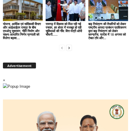
योजना, आर्थिक एवं सांख्यिकी विभाग
रायगढ़ में विकास को मिल रही नई
बाढ़ नियंत्रण की तैयारियों को लेकर
और आईआईएम रायपुर के बीच
रफ्तार, हर क्षेत्र में मजबूत हो रही
राष्ट्रीय आपदा प्रबंधन प्राधिकरण
एमओयू सुशासन, नीति निर्माण और
सुविधाओं की नींव: वित्त मंत्री ओपी
द्वारा बाढ़ नियंत्रण को लेकर
साक्ष्य-आधारित निर्णय प्रणाली को
चौधरी……
कान्फ्रेंस, प्रदेश में 18 अगस्त को
मिलेगा बढ़ावा….
टेबल टॉप और...
Advertisement
×