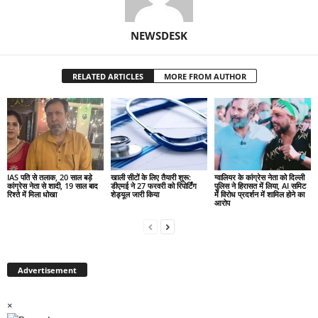
NEWSDESK
RELATED ARTICLES
MORE FROM AUTHOR
IAS पति से तलाक, 20 साल बड़े
खाली सीटों के लिए तैयारी शुरू:
ग्वालियर के कांग्रेस नेता को दिल्ली
कांग्रेस नेता से शादी, 19 साल बाद
डीएमई ने 27 फरवरी को रिपोर्टिंग
पुलिस ने हिरासत में लिया, AI समिट
रिश्ते में मिला धोखा
शेड्यूल जारी किया
में विरोध प्रदर्शन में शामिल होने का
आरोप
Advertisement
×