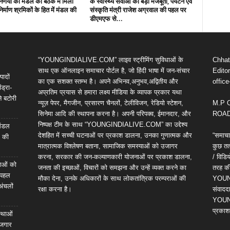
 निर्णयों को मंडल की बैठक में मिली
के स्वास्थ्य सेवाओं को बड़ी मजबूती, पर्यटन एवं
निर्माण श्रमिकों के हित में मंडल की
संस्कृति मंत्री राजेश अग्रवाल की पहल पर
डीएमएफ से...
“YOUNGINDIALIVE.COM” लाइव स्ट्रीमिंग सुविधाओं के
Chhatt
साथ एक ऑनलाइन समाचार पोर्टल है, जो हिंदी भाषा में जन-संचार
Editor
पादों
का एक सशक्त स्तम्भ है। अपने अभिनव,अनुभव,अद्वितीय और
offic
ंड्रा-
अप्रतिम प्रयास से हमारा लक्ष्य मीडिया के व्यापक प्रकार यथा
े बटोरी
न्यूज़ पेपर, मैगजीन, प्रसारण चैनलों, टेलीविजन, रेडियो स्टेशन,
M.P 
सिनेमा आदि की स्थापना करना है। अपनी परिपक्व, ईमानदार, और
ROAD,
निष्पक्ष टीम के साथ “YOUNGINDIALIVE.COM” का उद्देश्य
 मंडल
देशहित में सच्ची घटनाओं पर प्रकाश डालना, उनका गुणात्मक और
“समाचा
ल की
मात्रात्मक विश्लेषण बताना, सामाजिक समस्याओं को उजागर
कुछ तत्
करना, सरकार की जन-कल्याणकारी योजनाओं पर प्रकाश डालना,
/ विड
ेवाओं को
जनता की इच्छाओं, विचारों को समझना और उन्हें व्यक्त करने का
तरह की 
ी पहल
मौका देना, उनके अधिकारों के साथ लोकतांत्रिक परम्पराओं की
YOUNG
अंचलों
रक्षा करना है।
संवाददा
YOUNG
प्रकाश
स्थाओं
ोजगार