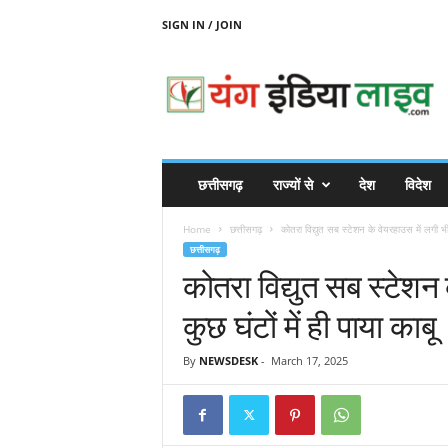
SIGN IN / JOIN
Y
O
U
N
G
I
N
छत्तीसगढ़
राज्यों से
देश
विदेश
D
I
Home
छत्तीसगढ़
कोतरा विद्युत सब स्टेशन के वेयरहाउस में लगी भ
A
छत्तीसगढ़
L
कोतरा विद्युत सब स्टेशन
I
V
कुछ घंटों में ही पाया काबू
E
By
NEWSDESK
-
March 17, 2025