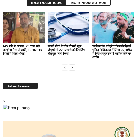
RELATED ARTICLES
MORE FROM AUTHOR
IAS पति से तलाक, 20 साल बड़े
खाली सीटों के लिए तैयारी शुरू:
ग्वालियर के कांग्रेस नेता को दिल्ली
कांग्रेस नेता से शादी, 19 साल बाद
डीएमई ने 27 फरवरी को रिपोर्टिंग
पुलिस ने हिरासत में लिया, AI समिट
रिश्ते में मिला धोखा
शेड्यूल जारी किया
में विरोध प्रदर्शन में शामिल होने का
आरोप
Advertisement
×