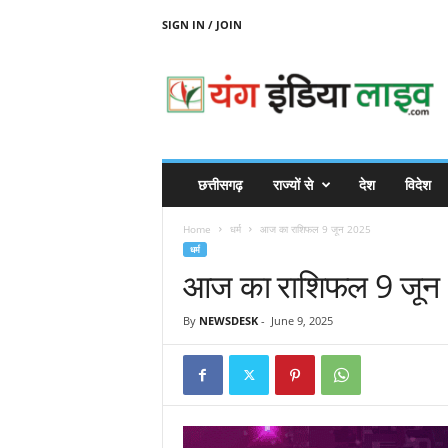
SIGN IN / JOIN
Y
O
U
N
G
I
N
छत्तीसगढ़
राज्यों से
देश
विदेश
D
I
Home
धर्म
आज का राशिफल 9 जून 2025
A
धर्म
L
आज का राशिफल 9 जून
I
V
E
By
NEWSDESK
-
June 9, 2025